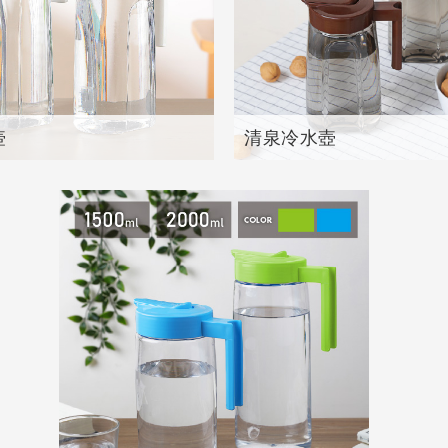
壺
清泉冷水壺
品
共
2
個產品