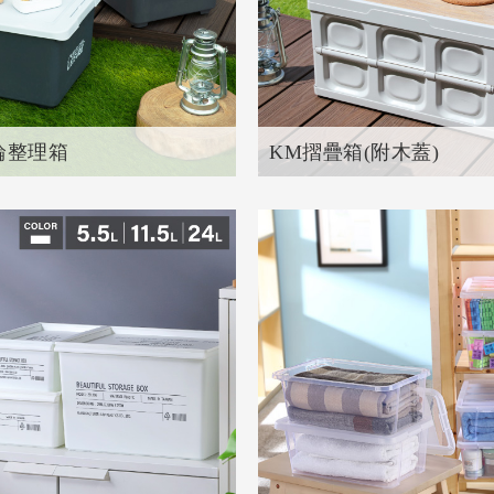
輪整理箱
KM摺疊箱(附木蓋)
品
共
1
個產品