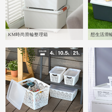
KM時尚滑輪整理箱
想生活滑
共
1
個產品
共
2
個產