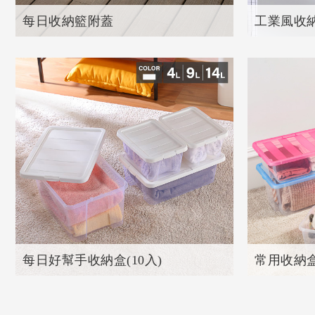
每日收納籃附蓋
工業風收
共
3
個產品
共
3
個產
每日好幫手收納盒(10入)
常用收納
共
1
個產品
共
4
個產