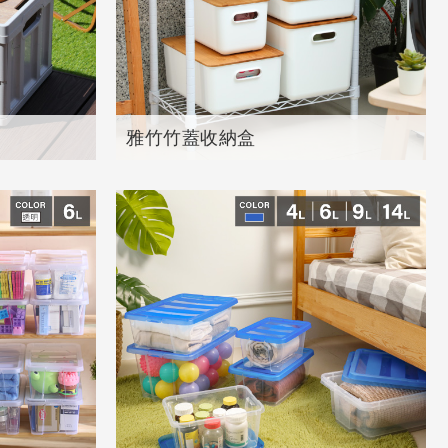
雅竹竹蓋收納盒
共
5
個產品