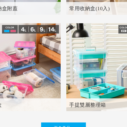
納盒附蓋
常用收納盒(10入)
品
共
1
個產品
盒
手提雙層整理箱
品
共
2
個產品