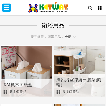
衛浴用品
產品總覽
衛浴用品
全部
風呂浴室隙縫三層架(附
KM楓木面紙盒
輪)
共
2
個產品
共
1
個產品