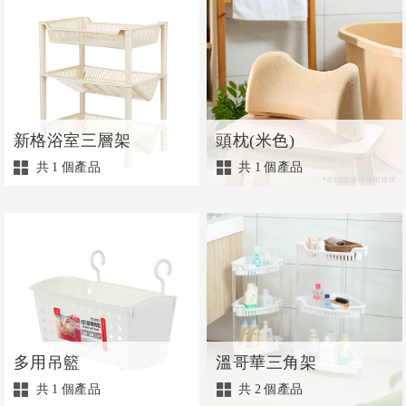
新格浴室三層架
頭枕(米色)
共
1
個產品
共
1
個產品
多用吊籃
溫哥華三角架
共
1
個產品
共
2
個產品