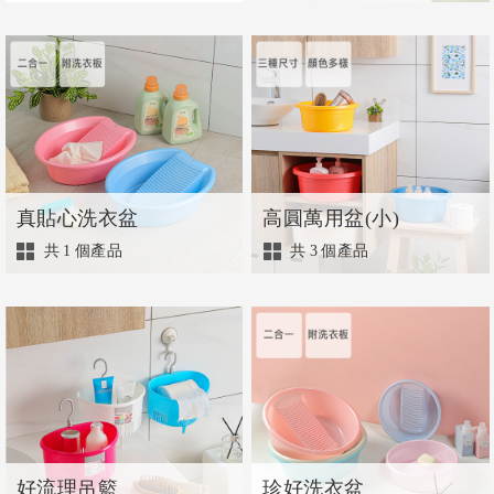
真貼心洗衣盆
高圓萬用盆(小)
共
1
個產品
共
3
個產品
好流理吊籃
珍好洗衣盆