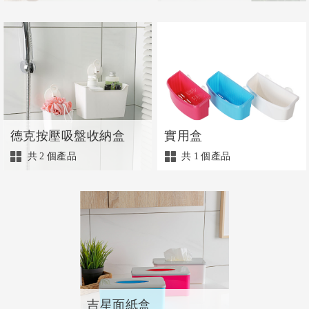
德克按壓吸盤收納盒
實用盒
共
2
個產品
共
1
個產品
吉星面紙盒