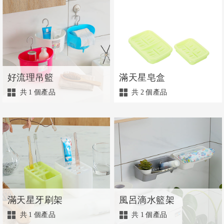
好流理吊籃
滿天星皂盒
共
1
個產品
共
2
個產品
滿天星牙刷架
風呂滴水籃架
共
1
個產品
共
1
個產品