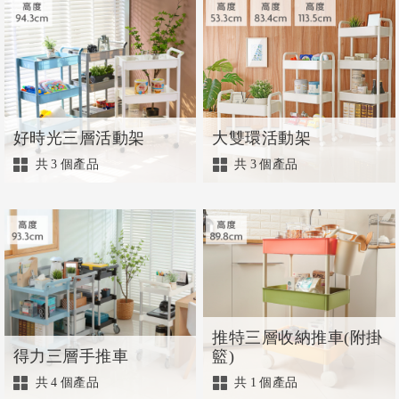
好時光三層活動架
大雙環活動架
共
3
個產品
共
3
個產品
推特三層收納推車(附掛
得力三層手推車
籃)
共
4
個產品
共
1
個產品