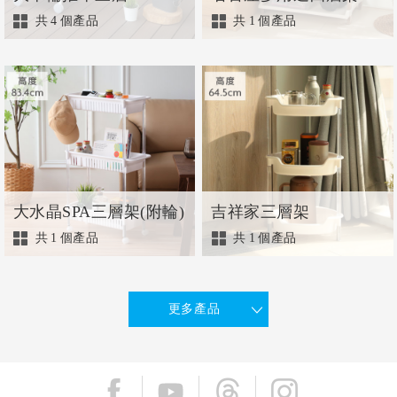
共
4
個產品
共
1
個產品
大水晶SPA三層架(附輪)
吉祥家三層架
共
1
個產品
共
1
個產品
更多產品