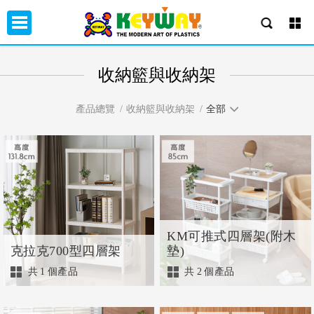
收納籃與收納架
產品總覽
收納籃與收納架
全部
KM可推式四層架(附木
克拉克700型四層架
墊)
共
1
個產品
共
2
個產品