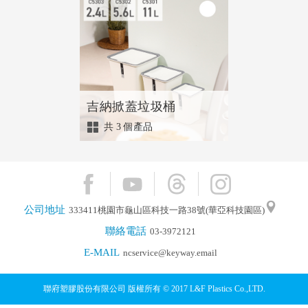
吉納掀蓋垃圾桶
共
3
個產品
公司地址
333411桃園市龜山區科技一路38號(華亞科技園區)
聯絡電話
03-3972121
E-MAIL
ncservice@keyway.email
聯府塑膠股份有限公司 版權所有 © 2017 L&F Plastics Co.,LTD.