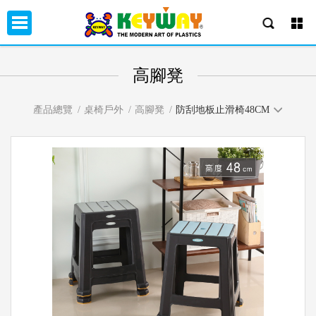
高腳凳
產品總覽
桌椅戶外
高腳凳
防刮地板止滑椅48CM