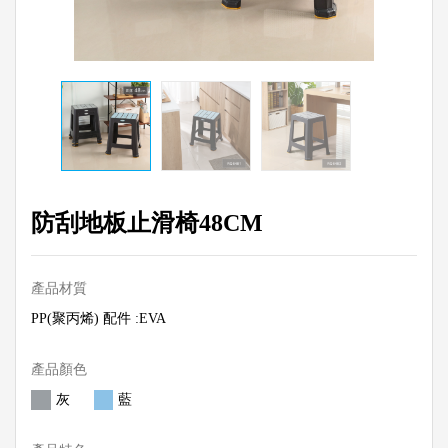
防刮地板止滑椅48CM
產品材質
PP(聚丙烯) 配件 :EVA
產品顏色
灰
藍