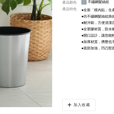
不鏽鋼髮絲紋
產品顏色
產品特色
●全新「模內貼」生
●仿不鏽鋼髮絲紋路
●耐沖刷，方便清潔
●全塑膠材質，防水
●開口設計，讓您能
●加厚材質，擠壓也
●底部加強，凹凸堅
加入收藏