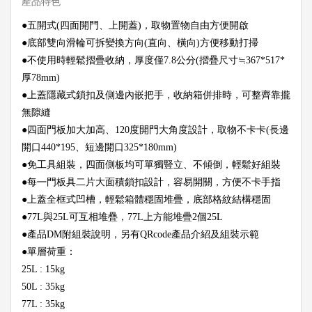
產品特色
●五開式(四面開門、上開蓋)，取物置物自由方便開啟
●底部雙向滑輪可拆變換方向(直向、橫向)方便移動打掃
●不使用時輕鬆摺疊收納，厚度僅7.8公分(摺疊尺寸≒367*517*
厚78mm)
●上蓋隱藏式鎖扣及側邊內嵌把手，收納箱併排時，可整齊靠攏
無隙縫
●四面門板加大加高、120度開門大角度設計，取物不卡卡(⾧邊
開口440*195、短邊開口325*180mm)
●免工具組裝，四面側板均可單獨豎立、不傾倒，輕鬆好組裝
●每㇐門板具二片大面積鎖扣設計，容易開關，方便不卡手指
●上蓋全框式凹槽，輕鬆箱體穩固堆疊，底部格紋結構穩固
●77L與25L可互相堆疊，77L上方能堆疊2個25L
●產品DM附組裝說明，另有QRcode產品介紹及組裝示範
●單層荷重：
25L : 15kg
50L : 35kg
77L : 35kg