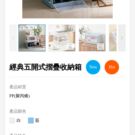
經典五開式摺疊收納箱
New
Hot
產品材質
PP(聚丙烯)
產品顏色
白
藍