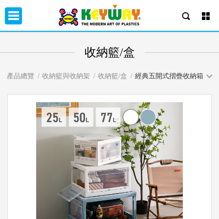
收納籃/盒
產品總覽
收納籃與收納架
收納籃/盒
經典五開式摺疊收納箱