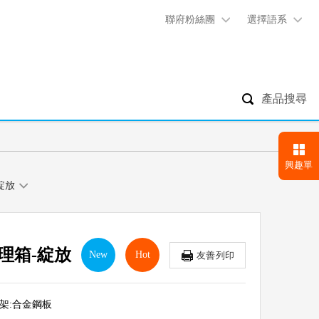
聯府粉絲團
選擇語系
產品搜尋
興趣單
綻放
理箱-綻放
New
Hot
友善列印
支撐架:合金鋼板