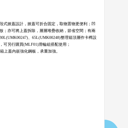
段式掀蓋設計，掀蓋可折合固定，取物置物更便利；凹
放；亦可將上蓋拆除，層層堆疊收納，節省空間；有兩
(UMK00247)、65L(UMK00248)整理箱頂層作卡榫設
可另行購買(MLF01)滑輪組搭配使用；
8)整理箱上蓋內嵌強化鋼板，承重加強。