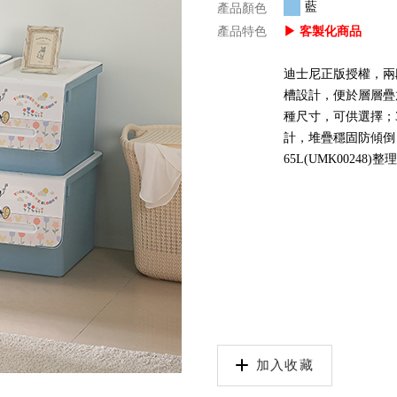
藍
產品顏色
產品特色
▶ 客製化商品
迪士尼正版授權，兩
槽設計，便於層層疊
種尺寸，可供選擇；30L
計，堆疊穩固防傾倒，
65L(UMK0024
加入收藏