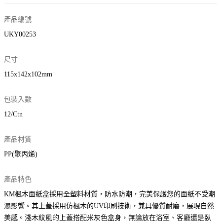
產品編號
UKY00253
尺寸
115x142x102mm
包裝入數
12/Ctn
產品材質
PP(聚丙烯)
產品特色
KM楓木面紙盒採用全塑料材質，防水防潮，完美保護您的面紙不受潮
濕影響。其上蓋採用仿楓木的UV印刷技術，兼具優質耐磨，展現自然
美感。淺木紋風的上蓋搭配米灰色盒身，無論放在浴室、客廳還是臥