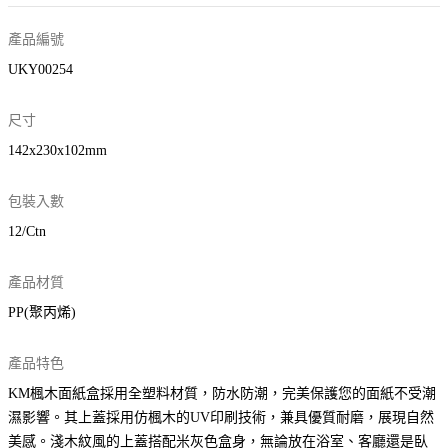
產品編號
UKY00254
尺寸
142x230x102mm
包裝入數
12/Ctn
產品材質
PP(聚丙烯)
產品特色
KM楓木面紙盒採用全塑料材質，防水防潮，完美保護您的面紙不受潮
濕影響。其上蓋採用仿楓木的UV印刷技術，兼具優質耐磨，展現自然
美感。淺木紋風的上蓋搭配米灰色盒身，無論放在浴室、客廳還是臥