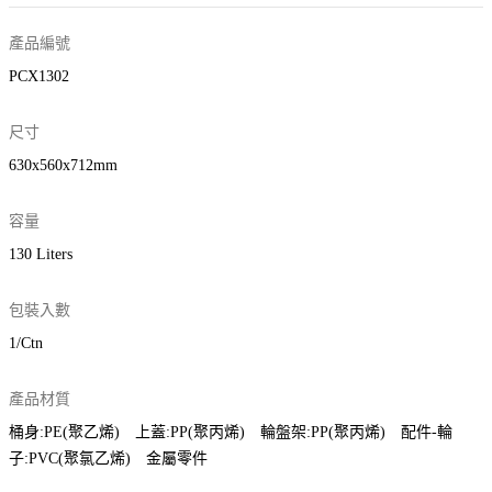
產品編號
PCX1302
尺寸
630x560x712mm
容量
130 Liters
包裝入數
1/Ctn
產品材質
桶身:PE(聚乙烯) 上蓋:PP(聚丙烯) 輪盤架:PP(聚丙烯) 配件-輪
子:PVC(聚氯乙烯) 金屬零件