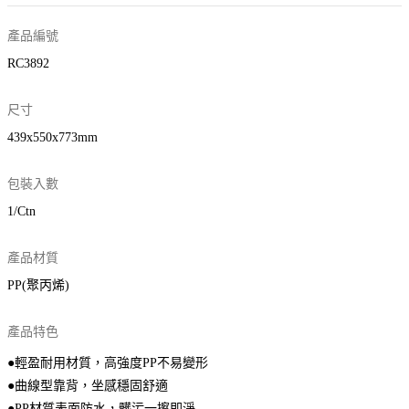
產品編號
RC3892
尺寸
439x550x773mm
包裝入數
1/Ctn
產品材質
PP(聚丙烯)
產品特色
●輕盈耐用材質，高強度PP不易變形
●曲線型靠背，坐感穩固舒適
●PP材質表面防水，髒污一擦即淨