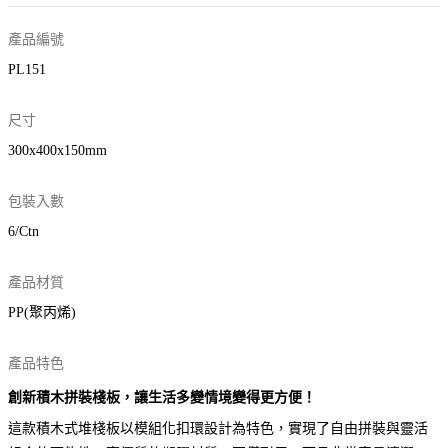
產品編號
PL151
尺寸
300x400x150mm
包裝入數
6/Ctn
產品材質
PP(聚丙烯)
產品特色
創新積木拼裝棧板，讓生活多變情境變得更方便！
這款積木式堆棧板以模組化扣環設計為特色，實現了自由拼裝與靈活