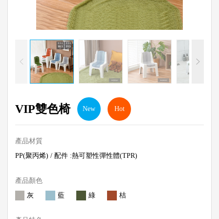
VIP雙色椅
New
Hot
產品材質
PP(聚丙烯) / 配件 :熱可塑性彈性體(TPR)
產品顏色
灰
藍
綠
桔